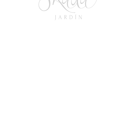
Twitter
Google+
NEXT POST
© 2026
Skada Jardín
.
. Todos los Derechos Reservados.