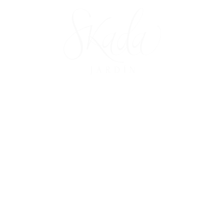
RANSFORMAMOS EN EL 
QUE SIEMPRE SOÑASTE
us cursos y talleres al siguiente nivel co
os para experiencias de aprendizaje únic
o con amenidades profesionales y todas
para realizar tu evento.