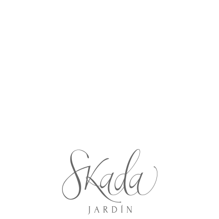
Eventos Corporativos
(3)
Fiestas temáticas
(14)
Planeación y Organización
(11)
Guías de planeación
(6)
Logística de eventos
(8)
Servicios del Jardín
(5)
Espacios y Capacidades
(4)
Paquetes de Eventos
(1)
Sin categoría
(4)
Tips y Recomendaciones
(9)