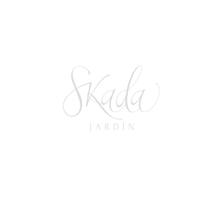
Evento Al Aire Libre: ¡Vence El Calor
Con Skada Jardín!
3 de julio de 2023
In
BODAS
,
EL CLIMA Y LOS EVENTOS AL AIRE LIBRE