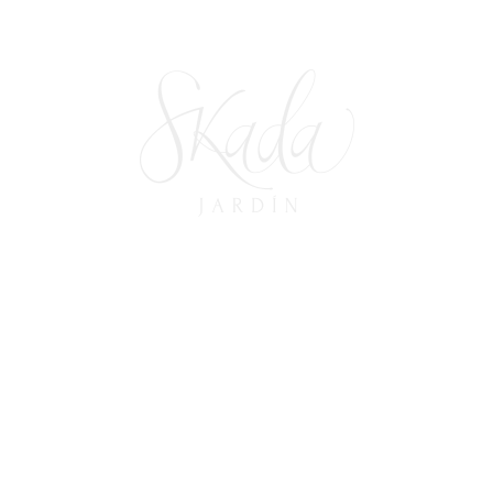
A Quién Debo Invitar A Mi Evento:
Guía Para Hacer Un Filtro De
Invitados
7 de febrero de 2025
In
GUÍAS DE PLANEACIÓN
,
SIN CATEGORÍA
READ MORE