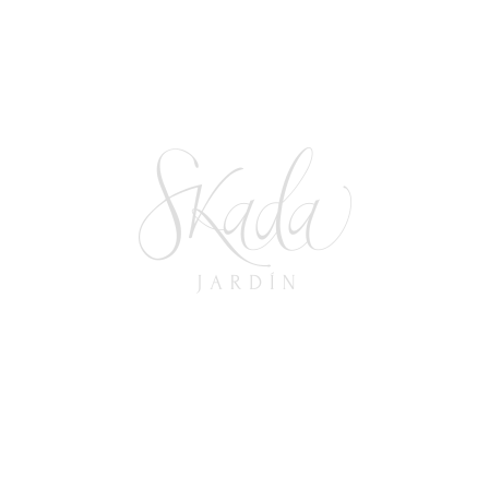
Haz Realidad Tu Fiesta De XV Años:
Consejos Para Una Celebración
Mágica Y Única
3 de julio de 2023
In
FIESTAS TEMÁTICAS