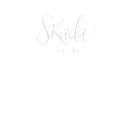
10 Ideas Para Personalizar Tu Evento
En Un Jardín
27 de diciembre de 2024
In
INSPIRACION Y TENDENCIAS
,
LOGÍSTICA DE EVENTOS
,
TIPS Y RECOMENDACIONES
READ MORE