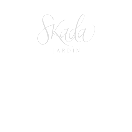
10 Ideas Para Personalizar Tu Evento
En Un Jardín
27 de diciembre de 2024
In
INSPIRACION Y TENDENCIAS
,
LOGÍSTICA DE EVENTOS
,
TIPS Y RECOMENDACIONES
READ MORE