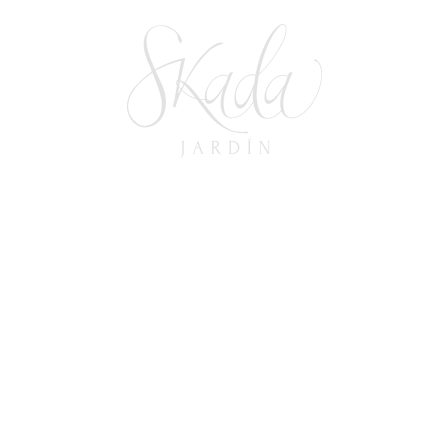
Organiza Tu Boda Sin Estrés:
Checklist De Planificación De Bodas
10 de enero de 2025
In
BODAS
,
GUÍAS DE PLANEACIÓN
READ MORE